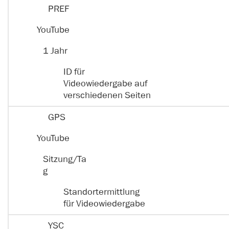
PREF
S
p
YouTube
C
E
e
o
m
i
1 Jahr
o
p
c
Z
ki
f
h
w
ID für
e
ä
e
e
Videowiedergabe auf
N
n
r
c
verschiedenen Seiten
a
g
d
k
m
e
a
GPS
e
r
u
YouTube
e
r
Sitzung/Ta
g
Standortermittlung
für Videowiedergabe
YSC