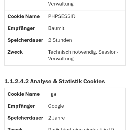
Verwaltung
PHPSESSID
Baumit
2 Stunden
Technisch notwendig, Session-
Verwaltung
1.1.2.4.2 Analyse & Statistik Cookies
_ga
S
p
Google
C
E
e
o
m
i
2 Jahre
o
p
c
Z
ki
f
h
w
Registriert eine eindeutige ID,