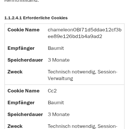
Kenntnisstand.
1.1.2.4.1 Erforderliche Cookies
chameleonOBI71d5ddae12cf3b
S
ee89e126bd1b4a9ad2
p
C
E
e
Baumit
o
m
i
o
p
c
Z
3 Monate
ki
f
h
w
e
ä
e
e
Technisch notwendig, Session-
N
n
r
c
Verwaltung
a
g
d
k
m
e
a
Cc2
e
r
u
Baumit
e
r
3 Monate
Technisch notwendig, Session-