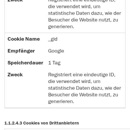
e
ä
e
e
die verwendet wird, um
N
n
r
c
statistische Daten dazu, wie der
a
g
d
k
Besucher die Website nutzt, zu
m
e
a
generieren.
e
r
u
e
_gid
r
Google
1 Tag
Registriert eine eindeutige ID,
die verwendet wird, um
statistische Daten dazu, wie der
Besucher die Website nutzt, zu
generieren.
1.1.2.4.3 Cookies von Drittanbietern