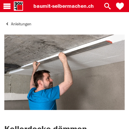
baumit-
selbermachen.ch
Anleitungen