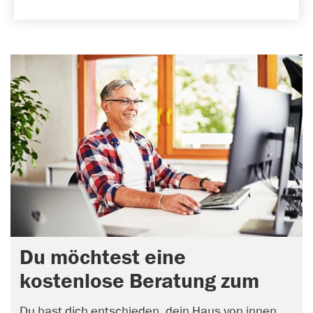
Du möchtest eine
kostenlose Beratung zum
Thema Dämmung?
Du hast dich entschieden, dein Haus von innen