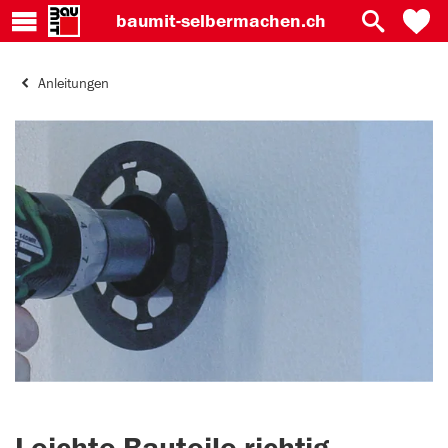
baumit-
selbermachen.ch
Anleitungen