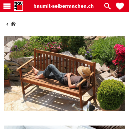
baumit-
selbermachen.ch