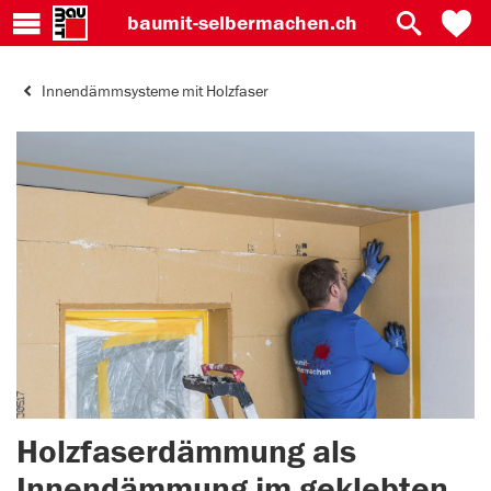
baumit-
selbermachen.ch
Innendämmsysteme mit Holzfaser
Holzfaserdämmung als
Innendämmung im geklebten