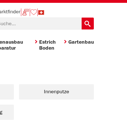
rktfinder
nenausbau
Estrich
Gartenbau
aratur
Boden
Innenputze
g