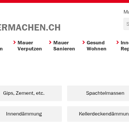
Ma
ERMACHEN.CH
Mauer
Mauer
Gesund
In
en
Verputzen
Sanieren
Wohnen
Rep
Gips, Zement, etc.
Spachtelmassen
Innendämmung
Kellerdeckendämmun