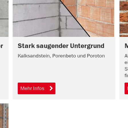
r
Stark saugender Untergrund
Kalksandstein, Porenbeto und Poroton
A
e
S
f
Mehr Infos