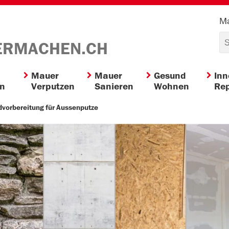
Ma
ERMACHEN.CH
Mauer
Mauer
Gesund
In
en
Verputzen
Sanieren
Wohnen
Rep
dvorbereitung für Aussenputze